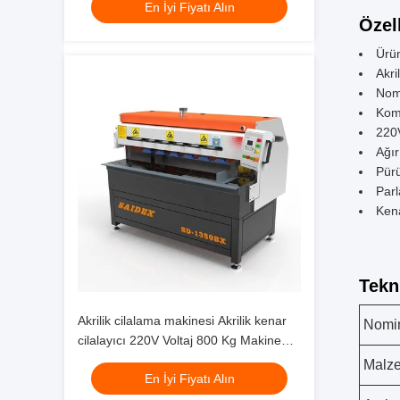
En İyi Fiyatı Alın
cilalama için tasarlanmıştır
Özell
Ürün
Akri
Nomi
Kom
220V
Ağır
Pürü
Parl
Kena
Tekn
Akrilik cilalama makinesi Akrilik kenar
Nomin
cilalayıcı 220V Voltaj 800 Kg Makine
ağırlığı Endüstriyel hassas akrilik yüzey
Malz
En İyi Fiyatı Alın
finişi için