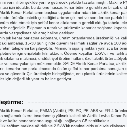
rini verimli bir şekilde yerine getirecek şekilde tasarlanmıştır. Makine
lması için idealdir, bu da onu hassas kenar bitirme gerektiren birçok endüs
krilik Kenar Parlatıcının başlıca uygulamalarından biri akrilik kenar parla
irmede, ürünün estetik çekiciliğini artıran şık, net ve son derece parlak b
ünüm elde etmek için şeffaf kenar cilalamanın gerekli olduğu tabela, ekr
erde değerlidir. Ekipmanın tutarlı ve pürüzsüz kenarlar sağlama kapasite
larda vazgeçilmez bir araç haline getiriyor.
in şık kenar parlatma ekipmanı, üretim ortamlarında üretkenliği ve kalit
daki ambalajı, 15-30 gün içinde güvenli teslimatı sağlar ve ayda 100 ad
 üretim taleplerini karşılayabilir. Minimum sipariş miktarı yalnızca bir 
şletmeler için erişilebilir kılmaktadır. Ödeme koşulları EXW'dir ve farklı a
lik cilalama makinesi, endüstriyel üretim hatları, özel akrilik ürün atölyel
r ve senaryolar için mükemmeldir. SAIDE Akrilik Kenar Parlatıcı, akrilik 
rin kenarlarının parlatılmasında üstün şeffaf kenar parlatma sonuçlar
kası ve güvenilir Çin üretimiyle birleştiğinde, onu plastik ürünlerinin kal
er için değerli bir yatırım haline getiriyor.
leştirme:
krilik Kenar Parlatıcı, PMMA (Akrilik), PS, PC, PE, ABS ve FR-4 ürünleri
a sağlamak üzere tasarlanmış yüksek kaliteli bir Akrilik Levha Kenar Par
k ve kalite standartlarına uygunluğu sağlayan CE sertifikalıdır.
lık sağlam makine ağırlığı ve 2,5kW'lık nominal giriş gücüyle cilalayıc