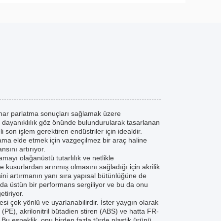
 kenar parlatma sonuçları sağlamak üzere
ve dayanıklılık göz önünde bulundurularak tasarlanan
son işlem gerektiren endüstriler için idealdir.
lama elde etmek için vazgeçilmez bir araç haline
nsını artırıyor.
amayı olağanüstü tutarlılık ve netlikle
e kusurlardan arınmış olmasını sağladığı için akrilik
tesini artırmanın yanı sıra yapısal bütünlüğüne de
ada üstün bir performans sergiliyor ve bu da onu
etiriyor.
i çok yönlü ve uyarlanabilirdir. İster yaygın olarak
n (PE), akrilonitril bütadien stiren (ABS) ve hatta FR-
. Bu esneklik, onu birden fazla türde plastik ürünü