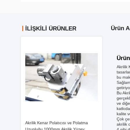
Ürün A
İLIŞKILI ÜRÜNLER
Ürün
Akrilik
tasarla
bu maki
Sağlam 
getiriy
Bu Akri
gerçekl
ve diğe
katkıda
kalite 
Çok çeş
Akrilik Kenar Polatıcısı ve Polatma
akrilik
Uzunluğu 1000mm Akrilik Yüzey
4 gibi 