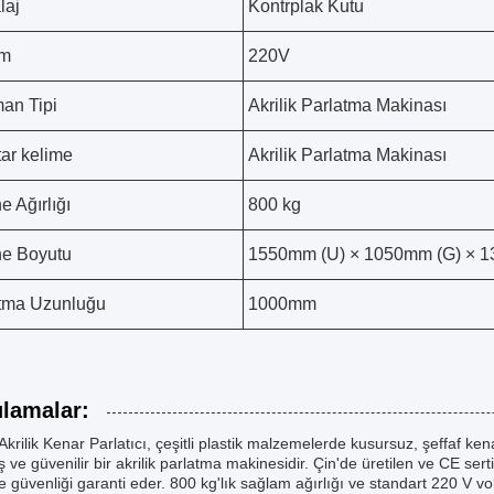
laj
Kontrplak Kutu
im
220V
an Tipi
Akrilik Parlatma Makinası
ar kelime
Akrilik Parlatma Makinası
e Ağırlığı
800 kg
e Boyutu
1550mm (U) × 1050mm (G) × 1
tma Uzunluğu
1000mm
lamalar:
krilik Kenar Parlatıcı, çeşitli plastik malzemelerde kusursuz, şeffaf ken
ş ve güvenilir bir akrilik parlatma makinesidir. Çin'de üretilen ve CE ser
ve güvenliği garanti eder. 800 kg'lık sağlam ağırlığı ve standart 220 V vol