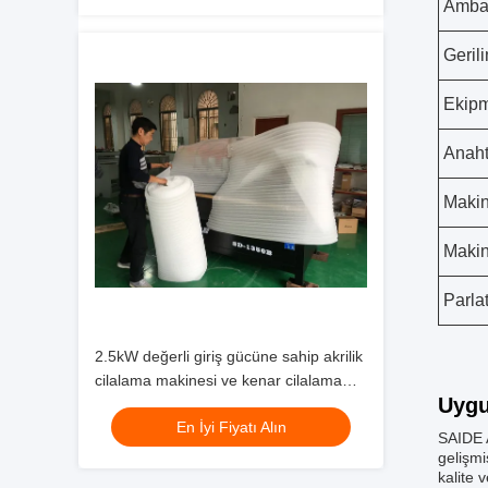
Amba
Geril
Ekipm
Anaht
Makin
Makin
Parla
2.5kW değerli giriş gücüne sahip akrilik
cilalama makinesi ve kenar cilalama
Uygu
sonuçları için akrilik yan cilalama
En İyi Fiyatı Alın
sistemi
SAIDE A
gelişmi
kalite 