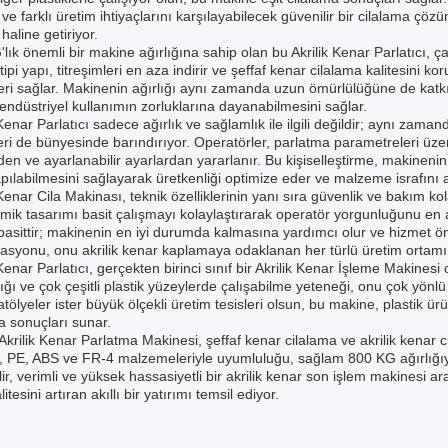
 ve farklı üretim ihtiyaçlarını karşılayabilecek güvenilir bir cilalama ç
 haline getiriyor.
lık önemli bir makine ağırlığına sahip olan bu Akrilik Kenar Parlatıcı, ça
tipi yapı, titreşimleri en aza indirir ve şeffaf kenar cilalama kalitesini k
eri sağlar. Makinenin ağırlığı aynı zamanda uzun ömürlülüğüne de ka
 endüstriyel kullanımın zorluklarına dayanabilmesini sağlar.
Kenar Parlatıcı sadece ağırlık ve sağlamlık ile ilgili değildir; aynı zamanda k
leri de bünyesinde barındırıyor. Operatörler, parlatma parametreleri üze
en ve ayarlanabilir ayarlardan yararlanır. Bu kişiselleştirme, makinenin
pılabilmesini sağlayarak üretkenliği optimize eder ve malzeme israfını az
 Kenar Cila Makinası, teknik özelliklerinin yanı sıra güvenlik ve bakım k
ik tasarımı basit çalışmayı kolaylaştırarak operatör yorgunluğunu en az
asittir; makinenin en iyi durumda kalmasına yardımcı olur ve hizmet öm
syonu, onu akrilik kenar kaplamaya odaklanan her türlü üretim ortamında
 Kenar Parlatıcı, gerçekten birinci sınıf bir Akrilik Kenar İşleme Makinesi
ğı ve çok çeşitli plastik yüzeylerde çalışabilme yeteneği, onu çok yönlü 
 atölyeler ister büyük ölçekli üretim tesisleri olsun, bu makine, plastik ürü
a sonuçları sunar.
Akrilik Kenar Parlatma Makinesi, şeffaf kenar cilalama ve akrilik kena
 PE, ABS ve FR-4 malzemeleriyle uyumluluğu, sağlam 800 KG ağırlığıyla b
ir, verimli ve yüksek hassasiyetli bir akrilik kenar son işlem makinesi a
itesini artıran akıllı bir yatırımı temsil ediyor.