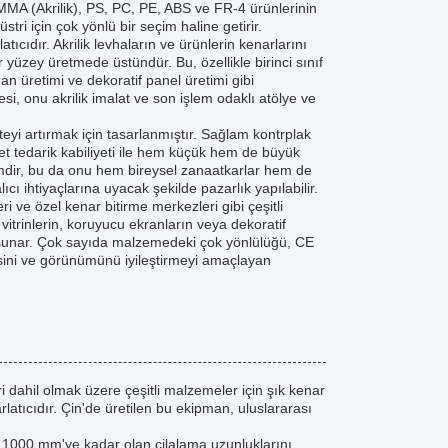
 PMMA (Akrilik), PS, PC, PE, ABS ve FR-4 ürünlerinin
tri için çok yönlü bir seçim haline getirir.
tıcıdır. Akrilik levhaların ve ürünlerin kenarlarını
ir yüzey üretmede üstündür. Bu, özellikle birinci sınıf
an üretimi ve dekoratif panel üretimi gibi
si, onu akrilik imalat ve son işlem odaklı atölye ve
eyi artırmak için tasarlanmıştır. Sağlam kontrplak
et tedarik kabiliyeti ile hem küçük hem de büyük
birimdir, bu da onu hem bireysel zanaatkarlar hem de
lıcı ihtiyaçlarına uyacak şekilde pazarlık yapılabilir.
eri ve özel kenar bitirme merkezleri gibi çeşitli
vitrinlerin, koruyucu ekranların veya dekoratif
ı sunar. Çok sayıda malzemedeki çok yönlülüğü, CE
itesini ve görünümünü iyileştirmeyi amaçlayan
 dahil olmak üzere çeşitli malzemeler için şık kenar
latıcıdır. Çin'de üretilen bu ekipman, uluslararası
ı, 1000 mm'ye kadar olan cilalama uzunluklarını