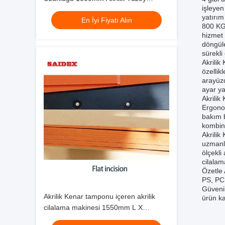
işleyen
İşlemleri için Uygun Akrilik Poliş
yatırım
En İyi Fiyatı Alın
Makinesi
800 KG'
hizmet 
döngül
sürekli
Akrilik 
özellik
arayüzd
ayar ya
Akrilik
Ergonom
bakım b
kombina
Akrilik
uzmanlı
ölçekli
cilalam
Özetle 
PS, PC,
Güvenil
Akrilik Kenar tamponu içeren akrilik
ürün kal
cilalama makinesi 1550mm L X
1050mm W X 1340mm H Kenar