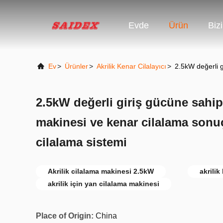
Evde
Ürün
Biz
Ev
>
Ürünler
>
Akrilik Kenar Cilalayıcı
>
2.5kW değerli g
2.5kW değerli giriş gücüne sahip 
makinesi ve kenar cilalama sonuçl
cilalama sistemi
Akrilik cilalama makinesi 2.5kW
akrilik
akrilik için yan cilalama makinesi
Place of Origin:
China