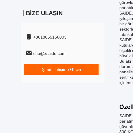
görevle
parlatı
BIZE ULAŞIN
SAIDE A
iyileşt
bir gör
sektörl
fabrika
+8618665150003
SAIDE'n
kutular
ölçekli
chu@xsaide.com
büyük i
Bu akri
durumla
Şimdi İletişime Geçin
panelle
sertifi
işletmel
Özel
SAIDE A
parlatm
güvenli
800 KG'