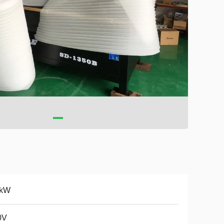
5kW
0V