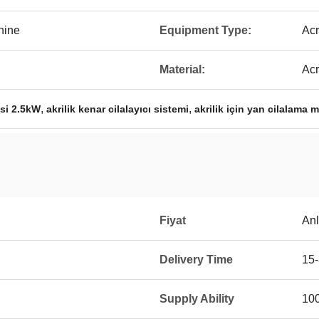
hine
Equipment Type:
Acr
Material:
Acr
,
,
esi 2.5kW
akrilik kenar cilalayıcı sistemi
akrilik için yan cilalama 
Fiyat
Anl
Delivery Time
15
Supply Ability
100