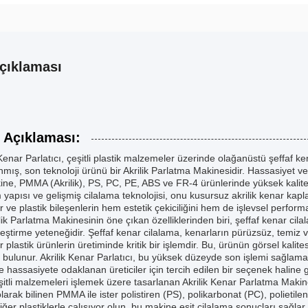
çıklaması
 Açıklaması:
 Kenar Parlatıcı, çeşitli plastik malzemeler üzerinde olağanüstü şeffaf
nmış, son teknoloji ürünü bir Akrilik Parlatma Makinesidir. Hassasiyet 
ne, PMMA (Akrilik), PS, PC, PE, ABS ve FR-4 ürünlerinde yüksek kaliteli 
yapısı ve gelişmiş cilalama teknolojisi, onu kusursuz akrilik kenar kap
or ve plastik bileşenlerin hem estetik çekiciliğini hem de işlevsel performa
lik Parlatma Makinesinin öne çıkan özelliklerinden biri, şeffaf kenar cilal
eştirme yeteneğidir. Şeffaf kenar cilalama, kenarların pürüzsüz, temiz v
r plastik ürünlerin üretiminde kritik bir işlemdir. Bu, ürünün görsel kali
 bulunur. Akrilik Kenar Parlatıcı, bu yüksek düzeyde son işlemi sağlam
ve hassasiyete odaklanan üreticiler için tercih edilen bir seçenek haline g
itli malzemeleri işlemek üzere tasarlanan Akrilik Kenar Parlatma Makines
 olarak bilinen PMMA ile ister polistiren (PS), polikarbonat (PC), polietile
diğer plastiklerle çalışıyor olun, bu makine eşit cilalama sonuçları sağlar