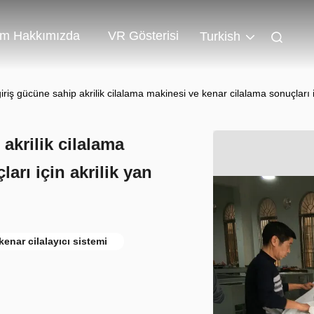
im Hakkımızda
VR Gösterisi
Turkish
iriş gücüne sahip akrilik cilalama makinesi ve kenar cilalama sonuçları i
akrilik cilalama
arı için akrilik yan
 kenar cilalayıcı sistemi