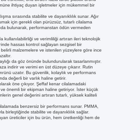
özümüne ihtiyaç duyan işletmeler için mükemmel bir
lışma sırasında stabilite ve dayanıklılık sunar. Ağır
orumak için gerekli olan pürüzsüz, tutarlı cilalama
tkıda bulunarak, performanstan ödün vermeden
ullanılabilirliği ve verimliliği artıran ileri teknolojik
rinde hassas kontrol sağlayan sezgisel bir
 belirli malzemelere ve istenilen yüzeylere göre ince
altır.
olaylığı da göz önünde bulundurularak tasarlanmıştır.
a indirir ve verimi en üst düzeye çıkarır. Rutin
rünü uzatır. Bu güvenlik, kolaylık ve performans
 değerli bir varlık haline getirir.
 olarak öne çıkıyor. Şeffaf kenar cilalamadaki
ve önemli bir ekipman haline getiriyor. İster küçük
nlerin genel değerini artıran tutarlı, yüksek kaliteli
r cilalamada benzersiz bir performans sunar. PMMA,
irleştiğinde stabilite ve dayanıklılık sağlar.
rayan üreticiler için bu ürün, hem üretkenliği hem de