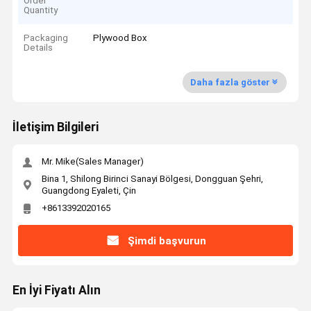
Order
Quantity
Packaging
Plywood Box
Details
Daha fazla göster
İletişim Bilgileri
Mr. Mike(Sales Manager)
Bina 1, Shilong Birinci Sanayi Bölgesi, Dongguan Şehri,
Guangdong Eyaleti, Çin
+8613392020165
Şimdi başvurun
En İyi Fiyatı Alın