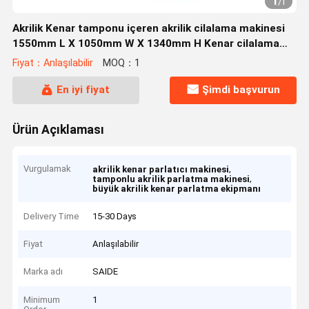
1
/
1
Akrilik Kenar tamponu içeren akrilik cilalama makinesi
1550mm L X 1050mm W X 1340mm H Kenar cilalama
için tasarlanmıştır
Fiyat：Anlaşılabilir
MOQ：1
En iyi fiyat
Şimdi başvurun
Ürün Açıklaması
Vurgulamak
,
akrilik kenar parlatıcı makinesi
,
tamponlu akrilik parlatma makinesi
büyük akrilik kenar parlatma ekipmanı
Delivery Time
15-30 Days
Fiyat
Anlaşılabilir
Marka adı
SAIDE
Minimum
1