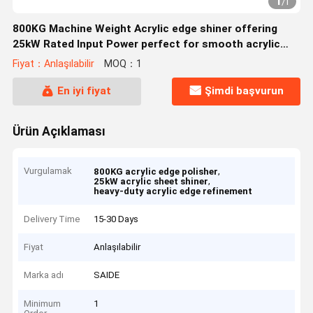
1
/
1
800KG Machine Weight Acrylic edge shiner offering
25kW Rated Input Power perfect for smooth acrylic
sheet edge refinement
Fiyat：Anlaşılabilir
MOQ：1
En iyi fiyat
Şimdi başvurun
Ürün Açıklaması
Vurgulamak
,
800KG acrylic edge polisher
,
25kW acrylic sheet shiner
heavy-duty acrylic edge refinement
Delivery Time
15-30 Days
Fiyat
Anlaşılabilir
Marka adı
SAIDE
Minimum
1