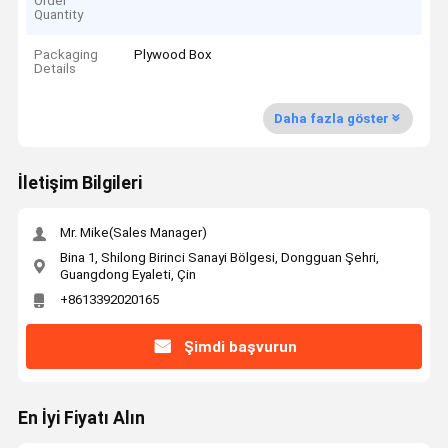
Order
Quantity
Packaging
Plywood Box
Details
Daha fazla göster
İletişim Bilgileri
Mr. Mike(Sales Manager)
Bina 1, Shilong Birinci Sanayi Bölgesi, Dongguan Şehri,
Guangdong Eyaleti, Çin
+8613392020165
Şimdi başvurun
En İyi Fiyatı Alın