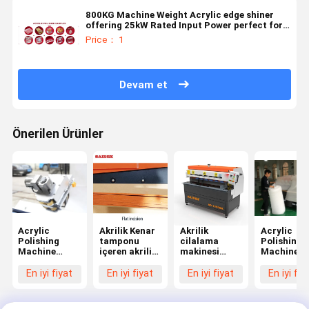
800KG Machine Weight Acrylic edge shiner
offering 25kW Rated Input Power perfect for
smooth acrylic sheet edge refinement
Price： 1
Devam et
Önerilen Ürünler
Acrylic
Akrilik Kenar
Akrilik
Acrylic
Polishing
tamponu
cilalama
Polishing
Machine
içeren akrilik
makinesi
Machine
Featuring
cilalama
Akrilik kenar
Featuring
Acrylic Edge
makinesi
cilalayıcı
2.5kW Rat
En iyi fiyat
En iyi fiyat
En iyi fiyat
En iyi fiy
Polisher and
1550mm L X
220V Voltaj
Input Powe
Polishing
1050mm W X
800 Kg
Acrylic Si
Length
1340mm H
Makine
Polishing