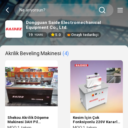
Dongguan Saide Electromechanical
Equipment Co., Ltd.
19
5.0
Onaylı tedarikçi
YEARS
Akrilik Beveling Makinesi
(4)
Shekou Akrilik Döşeme
Kesim İçin Çok
Makinesi 3AH Pil
Fonksiyonlu 220V Kararlı
Kapasitesi 50Hz
Akrilik Yönlendirici
MOQ:
1 takım
MOQ:
1 takım