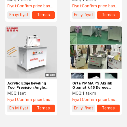
Makinesi
Fiyat:
Confirm price based on product
Fiyat:
Confirm price based on product
En iyi fiyat
Temas
En iyi fiyat
Temas
etmek
etmek
Acrylic Edge Beveling
Orta PMMA PS Akrilik
Tool Precision Angle
Otomatik 45 Derece
Adjustable Straight And
Elektrikli Mini Pah Kırma
MOQ:
1set
MOQ:
1 takım
Beveling With Dust
ve Parlatma Makinesi,
Fiyat:
Confirm price based on product
Fiyat:
Confirm price based on product
Extractor (Akrilik Kenar
3KW Motor Gücüyle
Beveling Aracı)
En iyi fiyat
Temas
En iyi fiyat
Temas
etmek
etmek