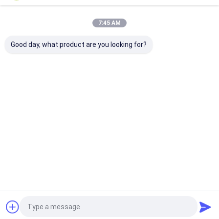
7:45 AM
Kategorilerimiz
Good day, what product are you looking for?
Akrilik makine
Akrilik kenar
Akrilik Kesme
Bench Buff
cilalayıcı
Makinası
Polisher
Ana
Hakkımızda
Bize
Desktop
sayfa
ulaşın
Site
Site Haritası
Gizlilik Politikası
Kalite
Akrilik makine
Çin fabrikası.Copyright © 2026 Dongguan Saide
Electromechanical Equipment Co., Ltd.. All Rights Reserved.