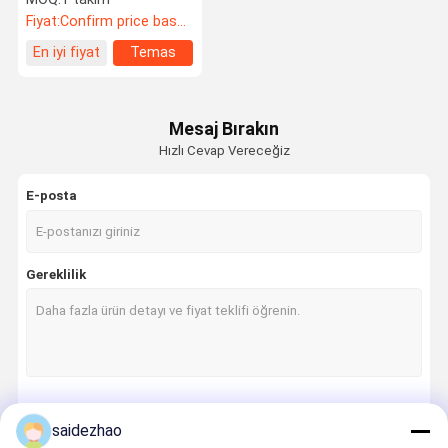
Fiyat:
Confirm price based on product
En iyi fiyat
Temas
etmek
Mesaj Bırakın
Hızlı Cevap Vereceğiz
E-posta
Gereklilik
Devam et
saidezhao