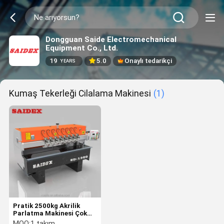
Dongguan Saide Electromechanical
Equipment Co., Ltd.
19
5.0
Onaylı tedarikçi
YEARS
Kumaş Tekerleği Cilalama Makinesi
(1)
Pratik 2500kg Akrilik
Parlatma Makinesi Çok
Amaçlı Yüksek Hızlı
MOQ:
1 takım